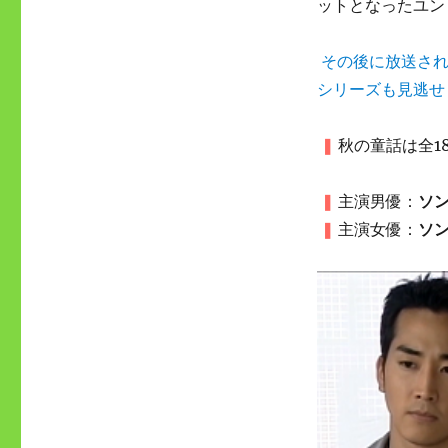
ットとなったユン
その後に放送さ
シリーズも見逃せ
❚
秋の童話は全1
❚
主演男優：
ソ
❚
主演女優：
ソ