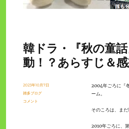
韓ドラ・『秋の童話
動！？あらすじ＆感
投
2023年10月7日
2004年ごろに
稿
カ
雑多ブログ
ーム。
日:
テ
韓
コメント
ゴ
ド
そのころは、まだ
リ
ラ・
ー
『秋
の
2010年ごろに