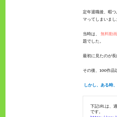
童
話』
定年退職後、暇つ
涙
が
マってしまいまし
止
ま
当時は、
無料動画
ら
な
題でした。
い
感
最初に見たのが長
動！？
あ
ら
その後、100作
す
じ
＆
しかし、ある時
感
想！
に
下記URLは