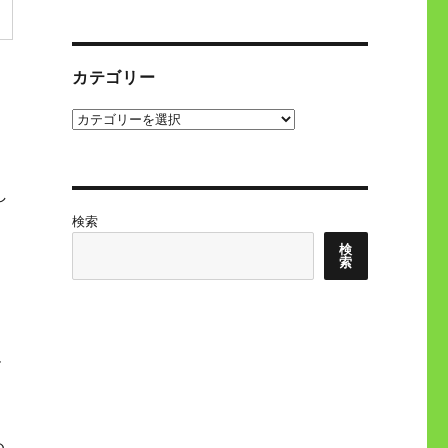
カテゴリー
カ
テ
ゴ
リ
し
ー
検索
検
索
ー
め