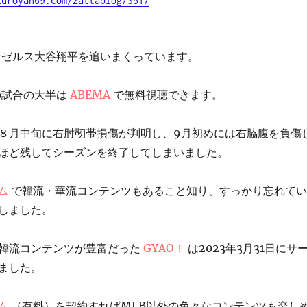
kuroyan69.com/zattablog/351/
ンゼルス大谷翔平を追いまくっています。
の試合の大半は
ABEMA
で無料視聴できます。
８月中旬に右肘靭帯損傷が判明し、9月初めには右脇腹を負傷
ほど残してシーズンを終了してしまいました。
ム
で韓流・華流コンテンツもあること知り、すっかり忘れてい
しました。
韓流コンテンツが豊富だった
GYAO！
は2023年3月31日にサ
ました。
ム
（有料）を契約すればMLB以外の色々なコンテンツも楽し