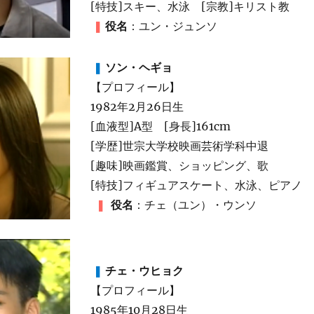
[特技]スキー、水泳 [宗教]キリスト教
❚
役名
：ユン・ジュンソ
❚
ソン・ヘギョ
【プロフィール】
1982年2月26日生
[血液型]A型 [身長]161cm
[学歴]世宗大学校映画芸術学科中退
[趣味]映画鑑賞、ショッピング、歌
[特技]フィギュアスケート、水泳、ピアノ
❚
役名
：チェ（ユン）・ウンソ
❚
チェ・ウヒョク
【プロフィール】
1985年10月28日生