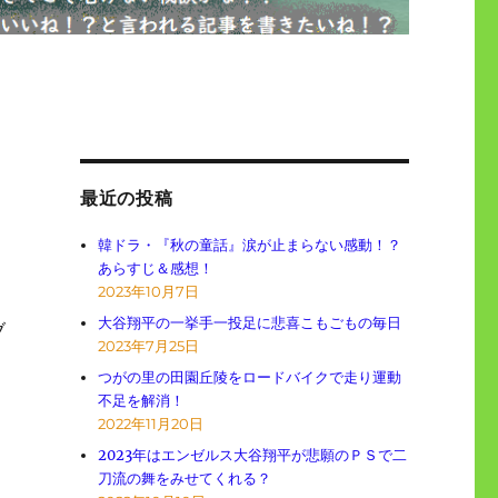
最近の投稿
韓ドラ・『秋の童話』涙が止まらない感動！？
あらすじ＆感想！
2023年10月7日
大谷翔平の一挙手一投足に悲喜こもごもの毎日
ブ
2023年7月25日
つがの里の田園丘陵をロードバイクで走り運動
不足を解消！
2022年11月20日
2023年はエンゼルス大谷翔平が悲願のＰＳで二
刀流の舞をみせてくれる？