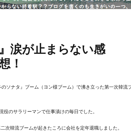
』涙が止まらない感
想！
『冬のソナタ』ブーム（ヨン様ブーム）で沸き立った第一次韓流
現役のサラリーマンで仕事漬けの毎日でした。
、第二次韓流ブームが起きたころに会社を定年退職しました。