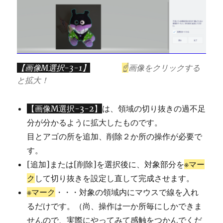
【画像M選択-3-1】
☝
画像をクリックする
と拡大！
【画像M選択-3-2】
は、領域の切り抜きの過不足
分が分かるように拡大したものです。
目とアゴの所を追加、削除２か所の操作が必要で
す。
[追加]または[削除]を選択後に、対象部分を
※マー
ク
して切り抜きを設定し直して完成させます。
※マーク
・・・対象の領域内にマウスで線を入れ
るだけです。（尚、操作は一か所毎にしかできま
せんので、実際にやってみて感触をつかんでくだ