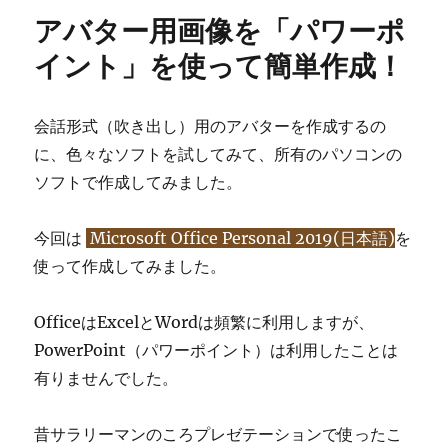
リ
ー
アバター用画像を「パワーポ
ー
用
画
イント」を使って簡単作成！
像
を
「ペ
会話形式（吹き出し）用のアバターを作成するの
イ
に、色々なソフトを試してみて、所有のパソコンの
ン
ト
ソフトで作成してみました。
３
D」
今回は
Microsoft Office Personal 2019(日本語)
を
を
使
使って作成してみました。
っ
て
OfficeはExcelとWordは頻繁に利用しますが、
簡
単
PowerPoint（パワーポイント）は利用したことは
作
有りませんでした。
成！
に
昔サラリーマンのころプレゼテーションで使ったこ