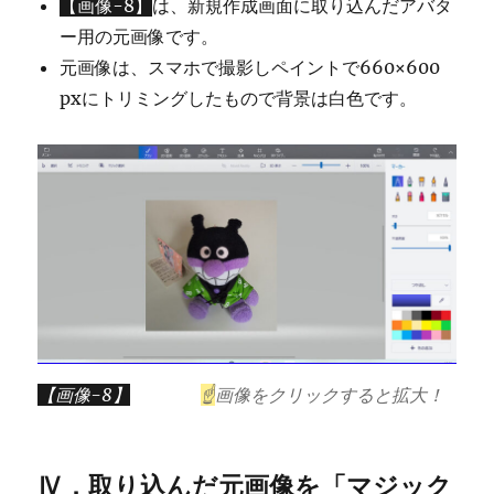
【画像-8】
は、新規作成画面に取り込んだアバタ
ー用の元画像です。
元画像は、スマホで撮影しペイントで660×600
pxにトリミングしたもので背景は白色です。
【画像-8】
☝
画像をクリックすると拡大！
Ⅳ．取り込んだ元画像を「マジック