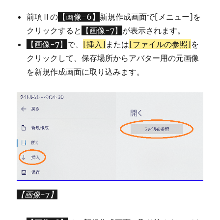
前項Ⅱの
【画像-6】
新規作成画面で[メニュー]を
クリックすると
【画像-7】
が表示されます。
【画像-7】
で、
[挿入]
または
[ファイルの参照]
を
クリックして、保存場所からアバター用の元画像
を新規作成画面に取り込みます。
【画像-7】