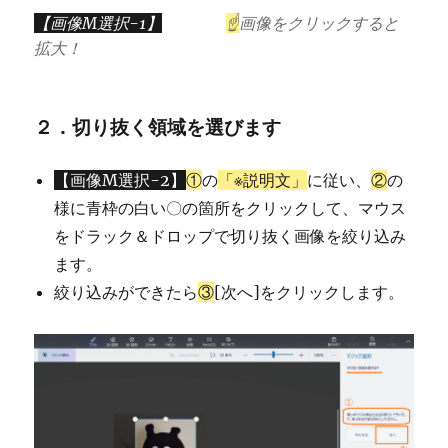
【画像M選択-1】
☝
画像をクリックすると
拡大！
２．切り抜く領域を選びます
【画像M選択-2】
①
の
「※説明文」
に従い、
②
の
様に青枠の白い〇の箇所をクリックして、マウス
をドラック＆ドロップで切り抜く画像を絞り込み
ます。
絞り込みができたら
③
[次へ]をクリックします。