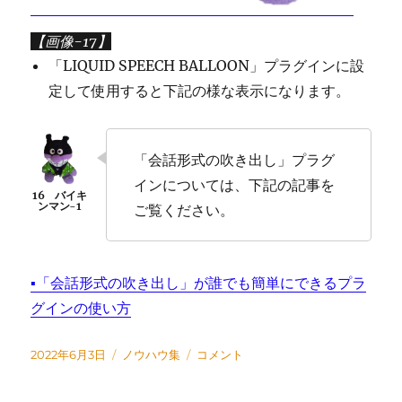
【画像-17】
「LIQUID SPEECH BALLOON」プラグインに設
定して使用すると下記の様な表示になります。
「会話形式の吹き出し」プラグ
インについては、下記の記事を
ご覧ください。
▪「会話形式の吹き出し」が誰でも簡単にできるプラ
グインの使い方
投
カ
ア
2022年6月3日
ノウハウ集
コメント
稿
テ
バ
日:
ゴ
タ