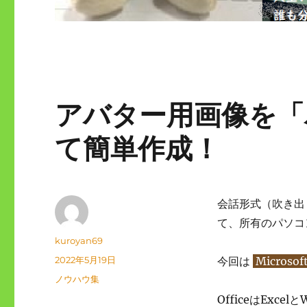
アバター用画像を「
て簡単作成！
会話形式（吹き出
て、所有のパソコ
投
kuroyan69
稿
投
2022年5月19日
今回は
Microsof
者
稿
カ
ノウハウ集
日:
テ
OfficeはExc