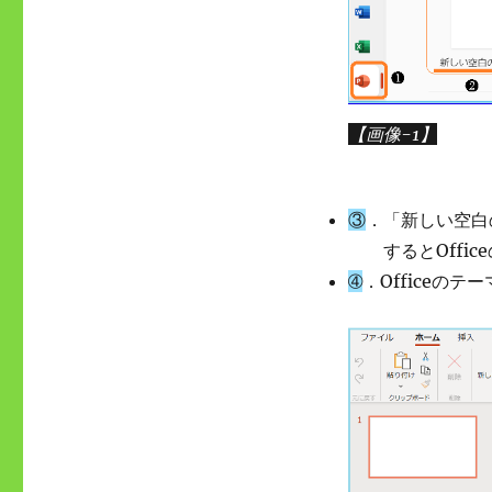
【画像-1】
③
．「新しい空白
するとOffic
➃
．Officeの