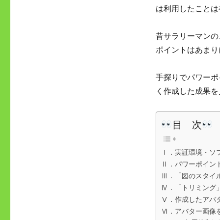
ゴ
は利用したことは
リ
ー
昔サラリーマンの
ポイントはあまり
手探りでパワーポ
く作成した成果を
目 次
Ⅰ．実証環境・ソ
Ⅱ．パワーポイン
Ⅲ．「図のスタイ
Ⅳ．「トリミング
Ⅴ．作成したアバ
Ⅵ．アバター画像