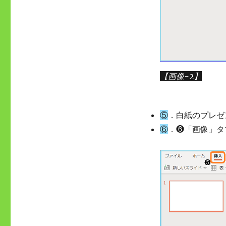
【画像-2】
⑤
．白紙のプレゼ
⑥
．❻「画像」タ