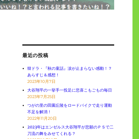
最近の投稿
韓ドラ・『秋の童話』涙が止まらない感動！？
あらすじ＆感想！
2023年10月7日
大谷翔平の一挙手一投足に悲喜こもごもの毎日
2023年7月25日
つがの里の田園丘陵をロードバイクで走り運動
不足を解消！
2022年11月20日
2023年はエンゼルス大谷翔平が悲願のＰＳで二
刀流の舞をみせてくれる？