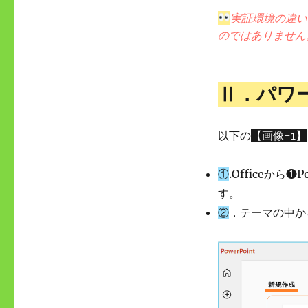
実証環境の違い
のではありません
Ⅱ．パワ
以下の
【画像-1】
①
.Officeか
す。
②
．テーマの中か